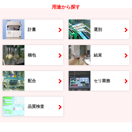
用途から探す
計量
選別
梱包
結束
配合
セリ業務
品質検査