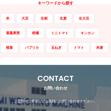
キーワードから探す
米
大豆
生籾
生麦
生大豆
落葉果実
柑橘
ミニトマト
キンカン
根菜
パプリカ
玉ねぎ
トマト
米麦
CONTACT
お問い合わせ
ご質問やご要望などお気軽にお問い合わせください。