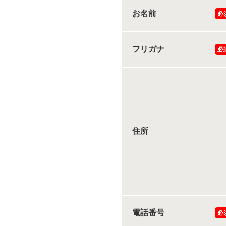
お名前
必
フリガナ
必
住所
電話番号
必