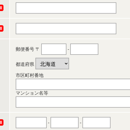
須
須
郵便番号
〒
-
都道府県
市区町村番地
マンション名等
-
-
須