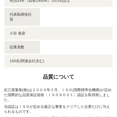
明治33年（西暦1900年）3月3日設立
代表取締役社
長
小谷 俊彦
従業員数
150名(関連会社含む)
品質について
近江度量衡(株)は２０００年２月、ＩＳＯ(国際標準化機構)が定め
た国際的な品質保証規格〔ＩＳＯ９００１〕認証を取得致しまし
た。
当認証はＩＳＯが定める厳正な審査をクリアした企業だけに与え
られるものです。