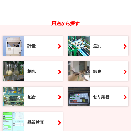
用途から探す
計量
選別
梱包
結束
配合
セリ業務
品質検査