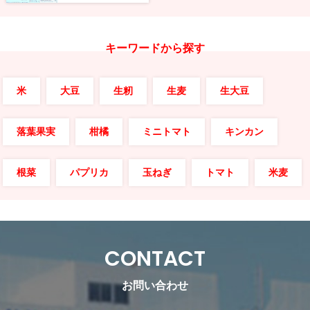
キーワードから探す
米
大豆
生籾
生麦
生大豆
落葉果実
柑橘
ミニトマト
キンカン
根菜
パプリカ
玉ねぎ
トマト
米麦
CONTACT
お問い合わせ