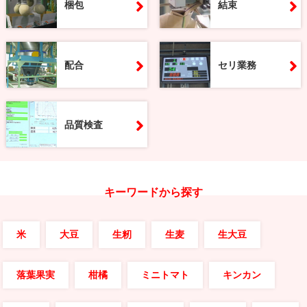
梱包
結束
配合
セリ業務
品質検査
キーワードから探す
米
大豆
生籾
生麦
生大豆
落葉果実
柑橘
ミニトマト
キンカン