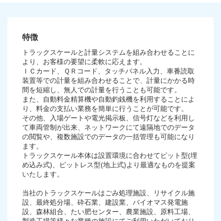
特徴
トラックスケールと計量システムを組み合わせることに
より、お客様の要望に柔軟に応えます。
ＩＣカード、ＱＲコード、タッチパネル入力、車番読取
装置等での計量を組み合わせることで、計量にかかる時
間を短縮し、無人での計量を行うことも可能です。
また、自動料金精算機や自動釣銭機を利用することによ
り、料金の支払い業務を簡単に行うことが可能です。
その他、入場ゲートや電光掲示板、信号灯などを利用し
て車両管制が出来、ネットワークにて遠隔地でのデータ
の閲覧や、複数施設でのデータの一括管理も可能になり
ます。
トラックスケール本体は設置環境に合わせてピット型(埋
め込み式)、ピットレス型(地上式)より最適なものを提案
いたします。
当社のトラックスケールはごみ処理施設、リサイクル施
設、最終処分場、砕石業、建設業、バイオマス発電施
設、森林組合、たい肥センター、農業施設、原料工場、
製造工場等様々な業種の施設にてご利用いただいており