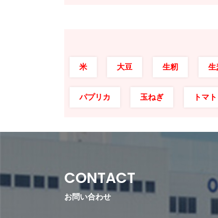
米
大豆
生籾
生
パプリカ
玉ねぎ
トマト
CONTACT
お問い合わせ