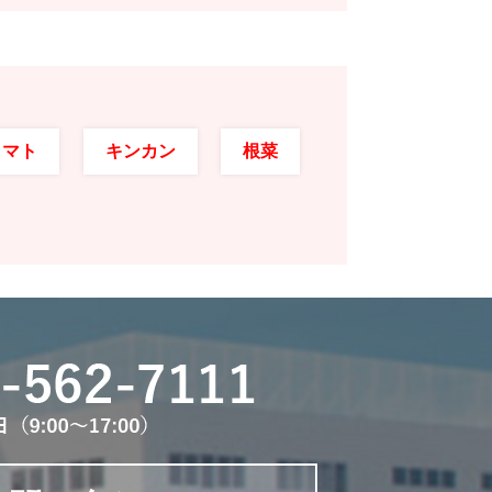
トマト
キンカン
根菜