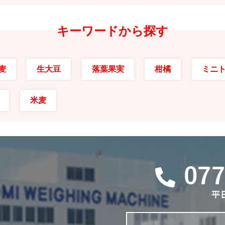
キーワードから探す
麦
生大豆
落葉果実
柑橘
ミニ
米麦