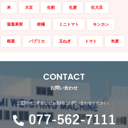
米
大豆
生籾
生麦
生大豆
落葉果実
柑橘
ミニトマト
キンカン
根菜
パプリカ
玉ねぎ
トマト
米麦
CONTACT
お問い合わせ
ご質問やご要望などお気軽にお問い合わせください。