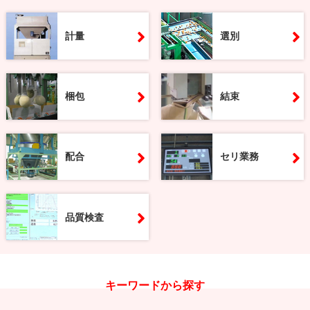
計量
選別
梱包
結束
配合
セリ業務
品質検査
キーワードから探す