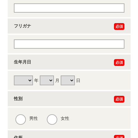
フリガナ
必須
生年月日
必須
年
月
日
性別
必須
男性
女性
住所